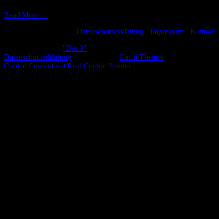
et ea rebum. Stet clita kasd gubergren, no sea takimata sanctus est
Read More …
Datenschutzerklärung
-
Impressum
-
Kontakt
Copyright © 2026
"Die 3"
. All Rights Reserved.
Datenschutzerklärung
| Rock Star by
Catch Themes
Scroll
Cookie Consent mit Real Cookie Banner
Up