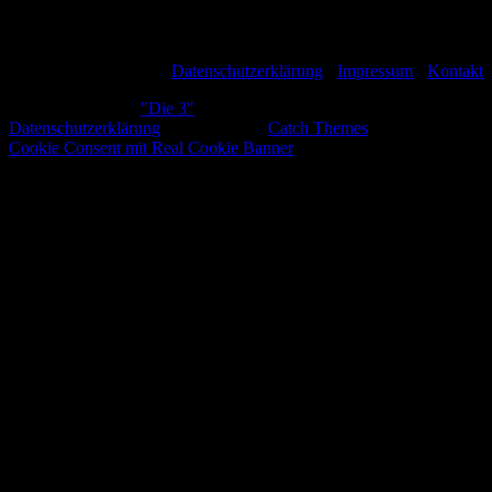
–
Die
3
–
Datenschutzerklärung
-
Impressum
-
Kontakt
Copyright © 2026
"Die 3"
. All Rights Reserved.
Datenschutzerklärung
| Rock Star by
Catch Themes
Scroll
Cookie Consent mit Real Cookie Banner
Up