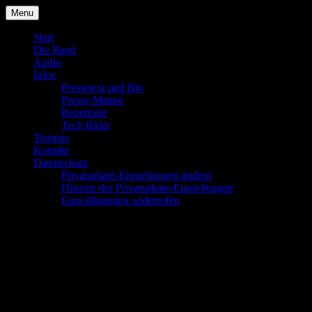
Skip
Menu
to
content
Start
Die Band
Audio
Infos
Pressetext und Bio
Presse-Mappe
Repertoire
Tech Rider
Termine
Kontakt
Datenschutz
Privatsphäre-Einstellungen ändern
Historie der Privatsphäre-Einstellungen
Einwilligungen widerrufen
Start
Willkommen auf unserer Homepage – viel Spaß beim
Hören/Lesen/Schauen
!